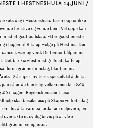
ESTE I HESTNESHULA 14.JUNI /
erverkets dag i Hestneshula. Turen opp er ikke
vende for stive og vonde bein. Vel oppe kan
en med et godt budskap. Etter gudstjeneste
ing i hagen til Rita og Helge på Hestnes. Der
år uansett vær og vind. De tenner bålpanner
t. Det blir kurvfest med grillmat, kaffe og
gså flere «grønne» innslag, blant annet
rets 12 åringer inviteres spesielt til å delta.
4. juni så er du hjertelig velkommen kl. 12.00 i
 14.00 i hagen. Regionskonsulent Lise
dhjelp skal besøke oss på Skaperverkets dag
mer om det å ta vare på jorda, om miljøvern, om
al overrakte et synlig bevis på at våre
blitt grønne menigheter.