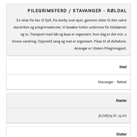
PILEGRIMSFERD / STAVANGER - RØLDAL
En reise fra hav til fjell, fra storby over øyer, gjennom daler til den vakre
stavkirken og pilegrimsstevnet. Vi besøker kirker underveis for tidebønner
og ro. Transport med båt og buss er organisert. hver dag er det min. 2
timers vandring. Oppredd seng og mat er organisert. Plass til 16 deltakere.
Arrangør er Utstein Pilegrimsgard.
Sted
Stavanger - Røldal
Starter
30/06/15 kl. 15.00
Slutter